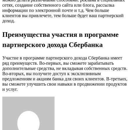
сетях, создание собственного сайта или блога, рассылка
информации по электронной почте и т.д. Чем больше
клиентов вы привлечете, тем больше будет ваш партнерский
доход.
Преимущества участия в программе
партнерского дохода Сбербанка
Участие в программе партнерского дохода Сбербанка имеет
ряд преимуществ. Во-первых, вы сможете зарабатывать
дополнительные средства, не вкладывая собственных средств.
Во-вторых, вы получите доступ к эксклюзивным
предложениям и акциям банка для своих клиентов. В-третьих,
вы сможете улучшить свои навыки в продвижении продуктов
и услуг.
Facebook
Twitter
LinkedIn
Tumblr
Pinterest
Reddit
VKontakte
Odnoklassniki
Skype
WhatsApp
Telegram
Viber
Share
Print
via
Email