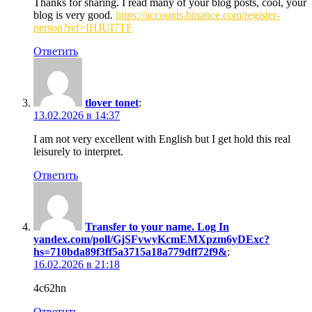
Thanks for sharing. I read many of your blog posts, cool, your
blog is very good.
https://accounts.binance.com/register-
person?ref=IHJUI7TF
Ответить
tlover tonet
:
13.02.2026 в 14:37
I am not very excellent with English but I get hold this real
leisurely to interpret.
Ответить
Transfer to your name. Log In
yandex.com/poll/GjSFvwyKcmEMXpzm6yDExc?
hs=710bda89f3ff5a3715a18a779dff72f9&
:
16.02.2026 в 21:18
4c62hn
Ответить