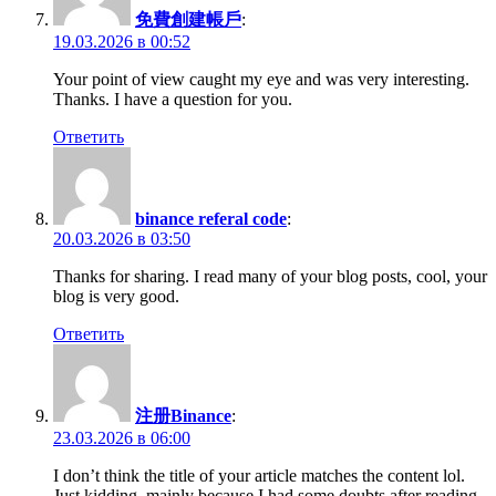
免費創建帳戶
:
19.03.2026 в 00:52
Your point of view caught my eye and was very interesting.
Thanks. I have a question for you.
Ответить
binance referal code
:
20.03.2026 в 03:50
Thanks for sharing. I read many of your blog posts, cool, your
blog is very good.
Ответить
注册Binance
:
23.03.2026 в 06:00
I don’t think the title of your article matches the content lol.
Just kidding, mainly because I had some doubts after reading