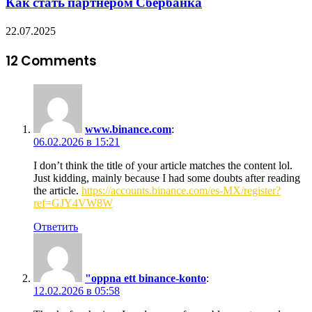
Как стать партнёром Сбербанка
22.07.2025
12 Comments
www.binance.com
:
06.02.2026 в 15:21
I don’t think the title of your article matches the content lol.
Just kidding, mainly because I had some doubts after reading
the article.
https://accounts.binance.com/es-MX/register?
ref=GJY4VW8W
Ответить
"oppna ett binance-konto
:
12.02.2026 в 05:58